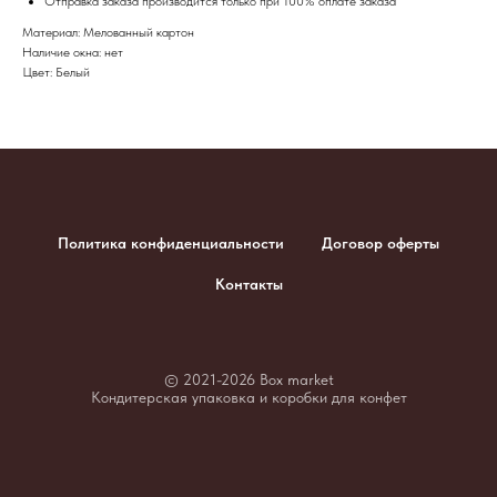
​Отправка заказа производится только при 100% оплате заказа
Материал: Мелованный картон
Наличие окна: нет
Цвет: Белый
Политика конфиденциальности
Договор оферты
Контакты
© 2021-2026 Box market
Кондитерская упаковка и коробки для конфет