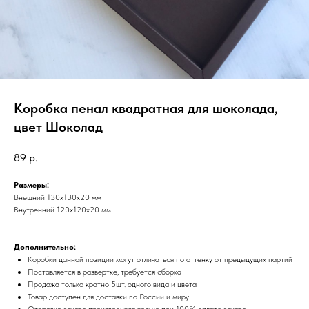
Коробка пенал квадратная для шоколада,
цвет Шоколад
89
р.
Размеры:
Внешний 130х130х20 мм
Внутренний 120х120х20 мм
Дополнительно:
Коробки данной позиции могут отличаться по оттенку от предыдущих партий
Поставляется в развертке, требуется сборка
Продажа только кратно 5шт. одного вида и цвета
Товар доступен для доставки по России и миру
​Отправка заказа производится только при 100% оплате заказа