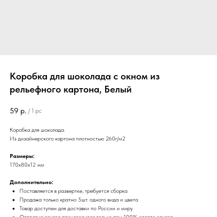
Коробка для шоколада с окном из
рельефного картона, Белый
59
р.
/
1 pc
Коробка для шоколада.
Из дизайнерского картона плотностью 260г/м2
Размеры:
170х80х12 мм
Дополнительно:
Поставляется в развертке, требуется сборка
Продажа только кратно 5шт. одного вида и цвета
Товар доступен для доставки по России и миру
​Отправка заказа производится только при 100% оплате заказа