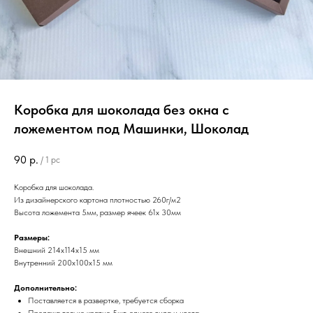
Коробка для шоколада без окна с
ложементом под Машинки, Шоколад
90
р.
/
1 pc
Коробка для шоколада.
Из дизайнерского картона плотностью 260г/м2
Высота ложемента 5мм, размер ячеек 61х 30мм
Размеры:
Внешний 214х114х15 мм
Внутренний 200х100х15 мм
Дополнительно:
Поставляется в развертке, требуется сборка
Продажа только кратно 5шт. одного вида и цвета