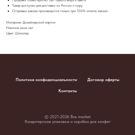
Товар доступен для доставки по России и миру
​Отправка заказа производится только при 100% оплате заказа
Материал: Дизайнерский картон
Наличие окна: нет
Цвет: Шоколад
Политика конфиденциальности
Договор оферты
Контакты
© 2021-2026 Box market
Кондитерская упаковка и коробки для конфет