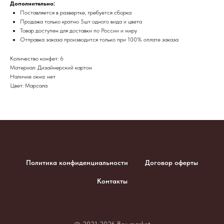
Дополнительно:
Поставляется в развертке, требуется сборка
Продажа только кратно 5шт одного вида и цвета
Товар доступен для доставки по России и миру
​Отправка заказа производится только при 100% оплате заказа
Количество конфет: 6
Материал: Дизайнерский картон
Наличие окна: нет
Цвет: Марсала
Политика конфиденциальности
Договор оферты
Контакты
© 2021-2026 Box market