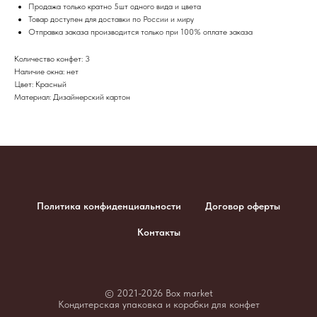
Продажа только кратно 5шт одного вида и цвета
Товар доступен для доставки по России и миру
​Отправка заказа производится только при 100% оплате заказа
Количество конфет: 3
Наличие окна: нет
Цвет: Красный
Материал: Дизайнерский картон
Политика конфиденциальности
Договор оферты
Контакты
© 2021-2026 Box market
Кондитерская упаковка и коробки для конфет