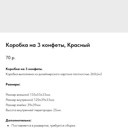
Коробка на 3 конфеты, Красный
70
р.
Коробка на 3 конфеты.
Коробка выполнена из дизайнерского картона плотностью 260г/м2
Размеры:
Размер внешний 135х55х33мм
Размер внутренний 120х39х33мм
Размер ячейки 39х39мм
Высота внутренней перегородки 25мм
Дополнительно:
Поставляется в развертке, требуется сборка