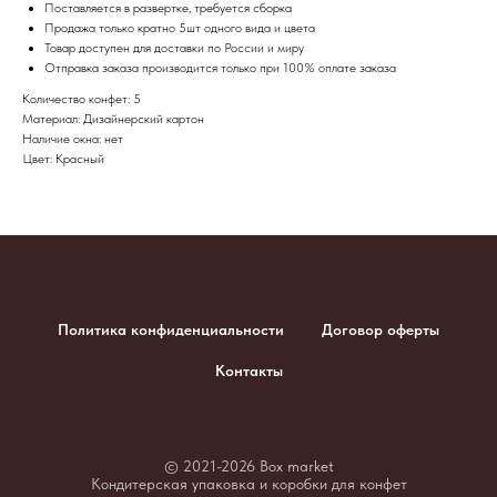
Поставляется в развертке, требуется сборка
Продажа только кратно 5шт одного вида и цвета
Товар доступен для доставки по России и миру
​Отправка заказа производится только при 100% оплате заказа
Количество конфет: 5
Материал: Дизайнерский картон
Наличие окна: нет
Цвет: Красный
Политика конфиденциальности
Договор оферты
Контакты
© 2021-2026 Box market
Кондитерская упаковка и коробки для конфет