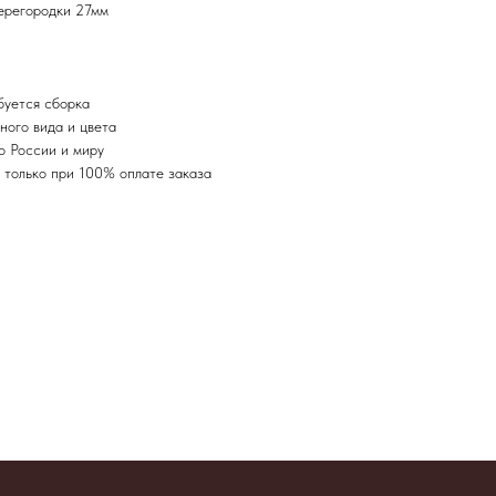
ерегородки 27мм
буется сборка
ного вида и цвета
о России и миру
я только при 100% оплате заказа