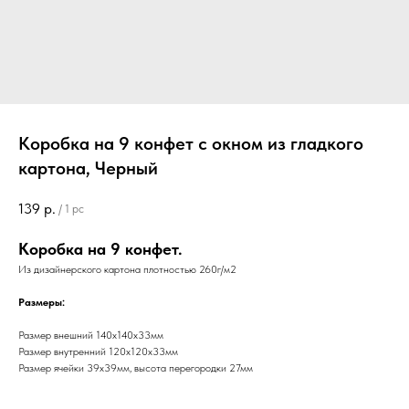
Коробка на 9 конфет с окном из гладкого
картона, Черный
139
р.
/
1 pc
Коробка на 9 конфет.
Из дизайнерского картона плотностью 260г/м2
Размеры:
Размер внешний 140х140х33мм
Размер внутренний 120х120х33мм
Размер ячейки 39х39мм, высота перегородки 27мм