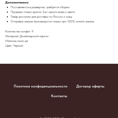
Дополнительно:
Поставляется в развертке, требуется сборка
Продажа только кратно 5шт одного вида и цвета
Товар доступен для доставки по России и миру
​Отправка заказа производится только при 100% оплате заказа
Количество конфет: 9
Материал: Дизайнерский картон
Наличие окна: да
Цвет: Черный
Политика конфиденциальности
Договор оферты
Контакты