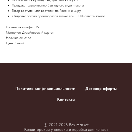
Продажа только кратно 5шт одного вида и цвета
Товар доступен для доставки по России и миру
​Отправка заказа производится только при 100% оплате заказа
Количество конфет: 15
Материал: Дизайнерский картон
Наличие окна: да
Цвет: Синий
Политика конфиденциальности
Договор оферты
Контакты
© 2021-2026 Box market
Кондитерская упаковка и коробки для конфет