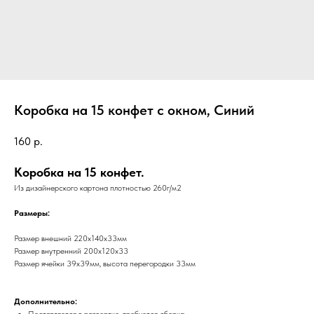
Коробка на 15 конфет с окном, Синий
160
р.
Коробка на 15 конфет.
Из дизайнерского картона плотностью 260г/м2
Размеры:
Размер внешний 220х140х33мм
Размер внутренний 200х120х33
Размер ячейки 39х39мм, высота перегородки 33мм
Дополнительно:
Поставляется в развертке, требуется сборка