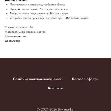
Поставляется в развертке, требуется сборка
Продажа только кратно 5шт одного вида и цвета
Товар доступен для доставки по России и миру
​Отправка заказа производится только при 100% оплате заказа
Количество конфет: 16
Материал: Дизайнерский картон
Наличие окна: нет
Цвет: Айвори
Политика конфиденциальности
Договор оферты
Контакты
© 2021-2026 Box market