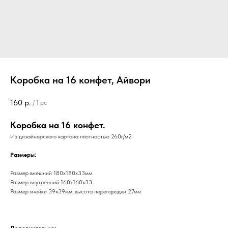
Коробка на 16 конфет, Айвори
160
р.
/
1 pc
Коробка на 16 конфет.
Из дизайнерского картона плотностью 260г/м2
Размеры:
Размер внешний 180х180х33мм
Размер внутренний 160х160х33
Размер ячейки 39х39мм, высота перегородки 27мм
Дополнительно: