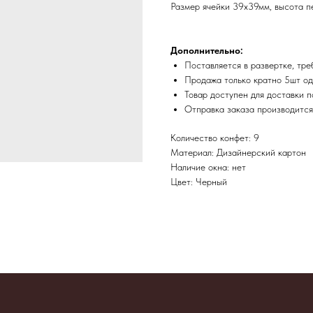
Размер ячейки 39х39мм, высота п
Дополнительно:
Поставляется в развертке, тре
Продажа только кратно 5шт од
Товар доступен для доставки п
​Отправка заказа производитс
Количество конфет: 9
Материал: Дизайнерский картон
Наличие окна: нет
Цвет: Черный