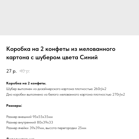
Коробка на 2 конфеты из мелованного
картона с шубером цвета Синий
27
р.
40
р.
Коробка на 2 конфеты.
Шубер выполнен из дизайнерского картона плотностью 260г/м2
Дно коробки выполнено из белого мелованного картона плотностью 270г/м2
Размеры:
Размер внешний 95х55х35мм
Размер внутренний 80х39х33
Размер ячейки 39х39мм, высота перегородки 25мм
Дополнительно: