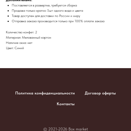
Поставляется в развертке, требуется сборка
Продажа только кратно 5шт одного вида и цвета
Товар доступен для доставки по России и миру
​Отправка заказа производится только при 100% оплате заказа
Количество конфет: 2
Материал: Мелованный картон
Наличие окна: нет
Цвет: Синий
Политика конфиденциальности
Договор оферты
Контакты
© 2021-2026 Box market